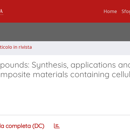
Home
Sfo
ticolo in rivista
pounds: Synthesis, applications an
omposite materials containing cellu
a completa (DC)