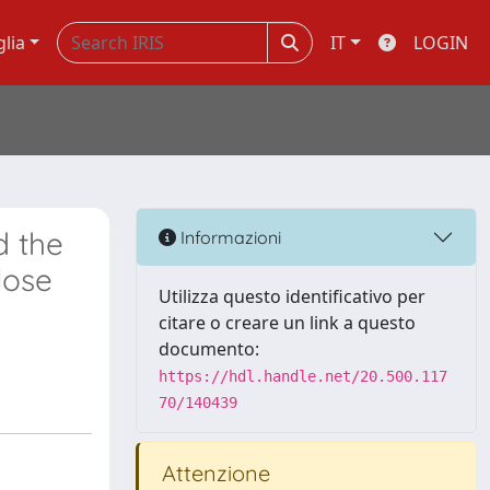
glia
IT
LOGIN
d the
Informazioni
lose
Utilizza questo identificativo per
citare o creare un link a questo
documento:
https://hdl.handle.net/20.500.117
70/140439
Attenzione