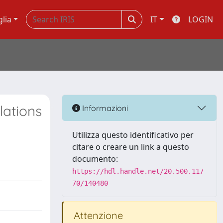
glia
IT
LOGIN
lations
Informazioni
Utilizza questo identificativo per
citare o creare un link a questo
documento:
https://hdl.handle.net/20.500.117
70/140480
Attenzione