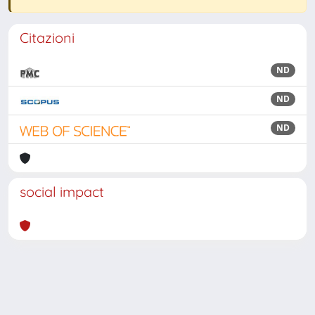
Citazioni
ND
ND
ND
social impact