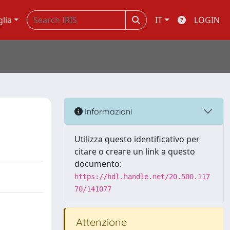
glia
IT
LOGIN
Informazioni
Utilizza questo identificativo per
citare o creare un link a questo
documento:
https://hdl.handle.net/20.500.117
70/141077
Attenzione