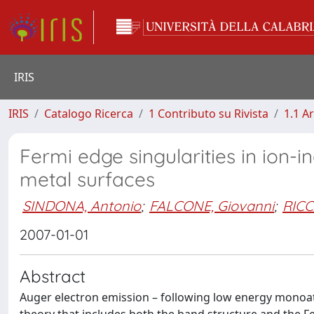
IRIS
IRIS
Catalogo Ricerca
1 Contributo su Rivista
1.1 Ar
Fermi edge singularities in ion-
metal surfaces
SINDONA, Antonio
;
FALCONE, Giovanni
;
RICC
2007-01-01
Abstract
Auger electron emission – following low energy monoat