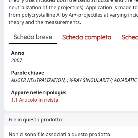
theory that includes both the band structure and the F
neutralization of the projectiles). Application is made t
from polycrystalline Al by Ar+-projectiles at varying i
theory and the measurements.
Scheda breve
Scheda completa
Sched
Anno
2007
Parole chiave
AUGER NEUTRALIZATION, ; X-RAY SINGULARITY; ADIABATIC
Appare nelle tipologie:
1.1 Articolo in rivista
File in questo prodotto:
Non ci sono file associati a questo prodotto.