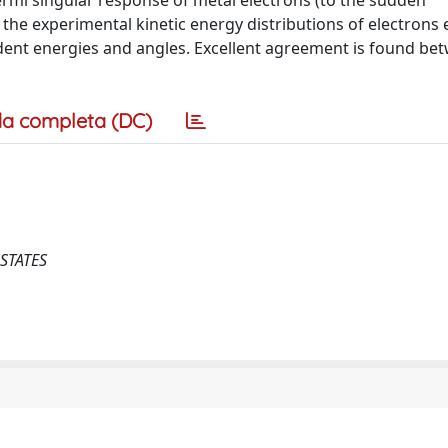
ermi singular response of metal electrons (to the sudden
o the experimental kinetic energy distributions of electrons 
ncident energies and angles. Excellent agreement is found be
a completa (DC)
 STATES