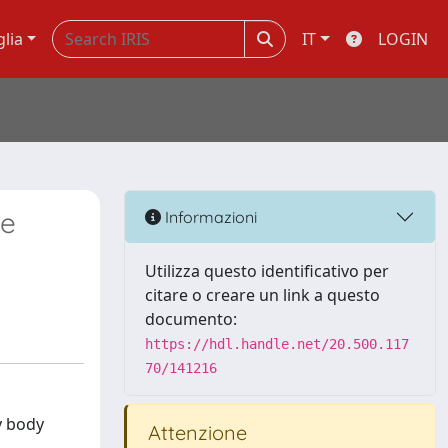
glia
IT
LOGIN
ne
Informazioni
Utilizza questo identificativo per
citare o creare un link a questo
documento:
https://hdl.handle.net/20.500.117
70/141216
y body
Attenzione