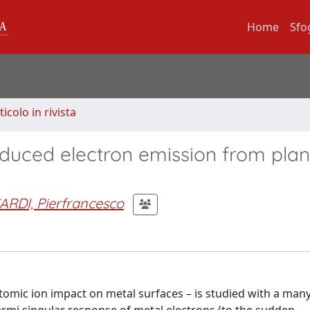
Home
Sfo
ticolo in rivista
induced electron emission from pla
ARDI, Pierfrancesco
omic ion impact on metal surfaces – is studied with a man