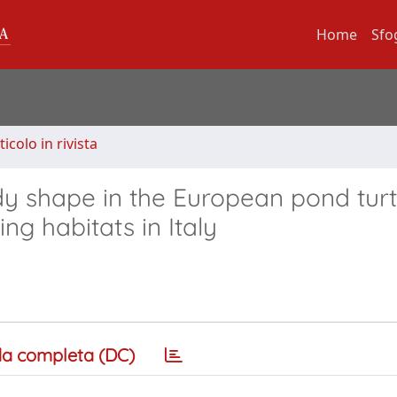
Home
Sfo
ticolo in rivista
y shape in the European pond turt
ng habitats in Italy
a completa (DC)