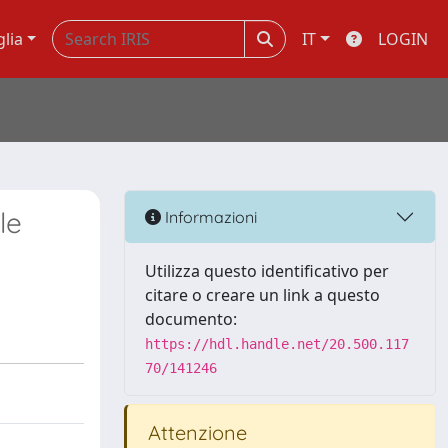
glia
IT
LOGIN
le
Informazioni
Utilizza questo identificativo per
citare o creare un link a questo
documento:
https://hdl.handle.net/20.500.117
70/141246
Attenzione