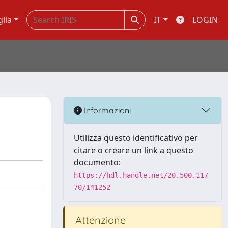
glia
IT
LOGIN
Informazioni
Utilizza questo identificativo per
citare o creare un link a questo
documento:
https://hdl.handle.net/20.500.117
70/141252
Attenzione