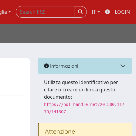
glia
IT
LOGIN
Informazioni
Utilizza questo identificativo per
citare o creare un link a questo
documento:
https://hdl.handle.net/20.500.117
70/141307
Attenzione