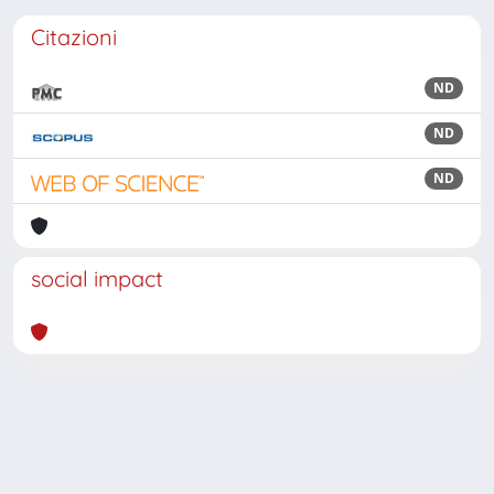
Citazioni
ND
ND
ND
social impact
Powered by
IRIS
-
about IRIS
-