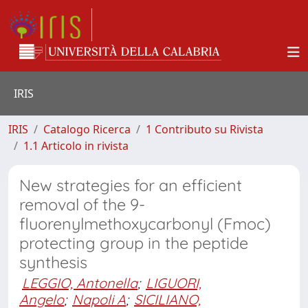
IRIS
IRIS
Catalogo Ricerca
1 Contributo su Rivista
1.1 Articolo in rivista
New strategies for an efficient
removal of the 9-
fluorenylmethoxycarbonyl (Fmoc)
protecting group in the peptide
synthesis
LEGGIO, Antonella
;
LIGUORI,
Angelo
;
Napoli A
;
SICILIANO,