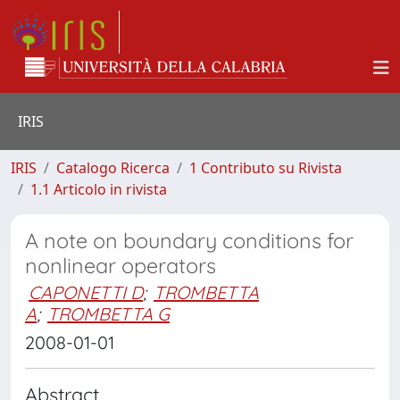
IRIS
IRIS
Catalogo Ricerca
1 Contributo su Rivista
1.1 Articolo in rivista
A note on boundary conditions for
nonlinear operators
CAPONETTI D
;
TROMBETTA
A
;
TROMBETTA G
2008-01-01
Abstract