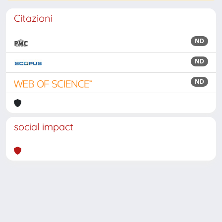
Citazioni
ND
ND
ND
social impact