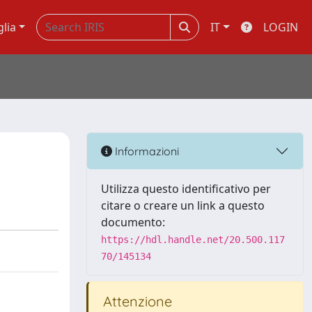
glia
IT
LOGIN
Informazioni
Utilizza questo identificativo per
citare o creare un link a questo
documento:
https://hdl.handle.net/20.500.117
70/145134
Attenzione