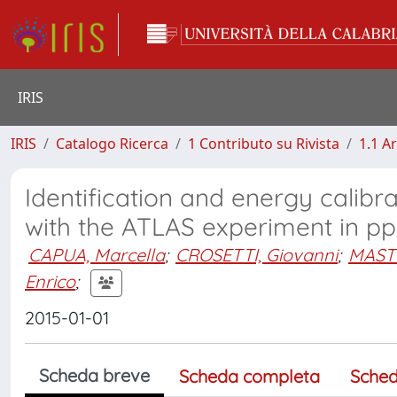
IRIS
IRIS
Catalogo Ricerca
1 Contributo su Rivista
1.1 Ar
Identification and energy calibr
with the ATLAS experiment in pp 
CAPUA, Marcella
;
CROSETTI, Giovanni
;
MAST
Enrico
;
2015-01-01
Scheda breve
Scheda completa
Sched