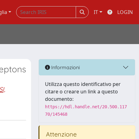
glia
IT
LOGIN
leptons
Informazioni
Utilizza questo identificativo per
I,
citare o creare un link a questo
documento:
https://hdl.handle.net/20.500.117
70/145468
Attenzione