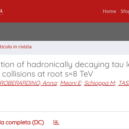
Home
Sfo
ticolo in rivista
ation of hadronically decaying tau 
collisions at root s=8 TeV
ROBERARDINO, Anna
;
Meoni E
;
Schioppa M
;
TASS
a completa (DC)