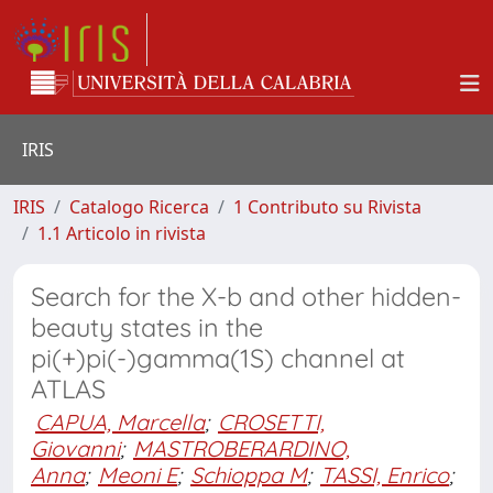
IRIS
IRIS
Catalogo Ricerca
1 Contributo su Rivista
1.1 Articolo in rivista
Search for the X-b and other hidden-
beauty states in the
pi(+)pi(-)gamma(1S) channel at
ATLAS
CAPUA, Marcella
;
CROSETTI,
Giovanni
;
MASTROBERARDINO,
Anna
;
Meoni E
;
Schioppa M
;
TASSI, Enrico
;