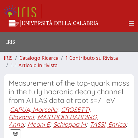
IRIS
IRIS
Catalogo Ricerca
1 Contributo su Rivista
1.1 Articolo in rivista
Measurement of the top-quark mass
in the fully hadronic decay channel
from ATLAS data at root s=7 TeV
CAPUA, Marcella
;
CROSETTI,
Giovanni
;
MASTROBERARDINO,
Anna
;
Meoni E
;
Schioppa M
;
TASSI, Enrico
;