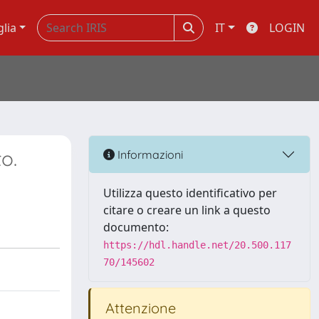
glia
IT
LOGIN
o.
Informazioni
Utilizza questo identificativo per
citare o creare un link a questo
documento:
https://hdl.handle.net/20.500.117
70/145602
Attenzione