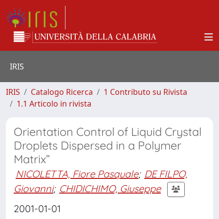
IRIS
IRIS
Catalogo Ricerca
1 Contributo su Rivista
1.1 Articolo in rivista
Orientation Control of Liquid Crystal
Droplets Dispersed in a Polymer
Matrix”
NICOLETTA, Fiore Pasquale
;
DE FILPO,
Giovanni
;
CHIDICHIMO, Giuseppe
2001-01-01