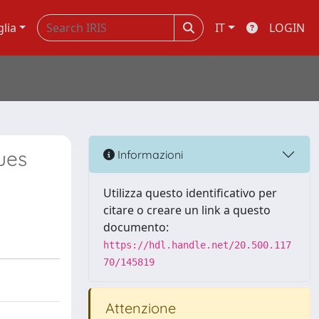
glia
IT
LOGIN
ues
Informazioni
Utilizza questo identificativo per
citare o creare un link a questo
documento:
https://hdl.handle.net/20.500.117
70/145819
Attenzione