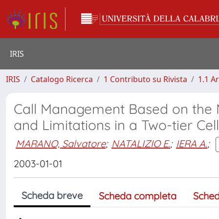
IRIS
IRIS
Catalogo Ricerca
1 Contributo su Rivista
1.1 Ar
Call Management Based on the Mo
and Limitations in a Two-tier Ce
MARANO, Salvatore
;
NATALIZIO E.
;
IERA A.
;
2003-01-01
Scheda breve
Scheda completa
Sched