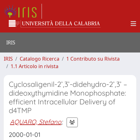
IRIS
IRIS
Catalogo Ricerca
1 Contributo su Rivista
1.1 Articolo in rivista
Cyclosaligenil-2’,3’-didehydro-2’,3’ –
dideoxythymidine Monophosphate:
efficient Intracellular Delivery of
d4TMP
AQUARO, Stefano
;
2000-01-01