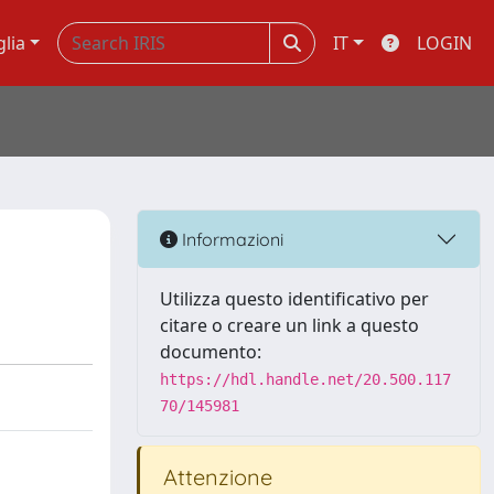
glia
IT
LOGIN
Informazioni
Utilizza questo identificativo per
citare o creare un link a questo
documento:
https://hdl.handle.net/20.500.117
70/145981
Attenzione