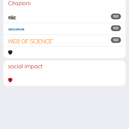
Citazioni
ND
ND
ND
social impact
Powered by
IRIS
-
about IRIS
-