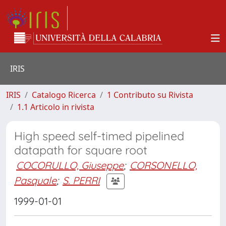
IRIS
IRIS
Catalogo Ricerca
1 Contributo su Rivista
1.1 Articolo in rivista
High speed self-timed pipelined
datapath for square root
COCORULLO, Giuseppe
;
CORSONELLO,
Pasquale
;
S. PERRI
1999-01-01