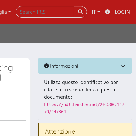
glia
IT
LOGIN
ting
Informazioni
d
Utilizza questo identificativo per
citare o creare un link a questo
documento:
https://hdl.handle.net/20.500.117
70/147364
Attenzione