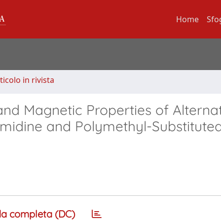
Home
Sfo
ticolo in rivista
and Magnetic Properties of Alterna
rimidine and Polymethyl-Substitute
a completa (DC)