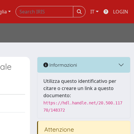
glia
IT
LOGIN
nale
Informazioni
Utilizza questo identificativo per
citare o creare un link a questo
documento:
https://hdl.handle.net/20.500.117
70/148372
Attenzione