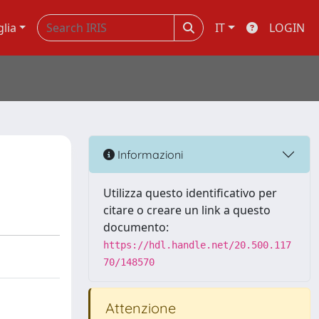
glia
IT
LOGIN
Informazioni
Utilizza questo identificativo per
citare o creare un link a questo
documento:
https://hdl.handle.net/20.500.117
70/148570
Attenzione