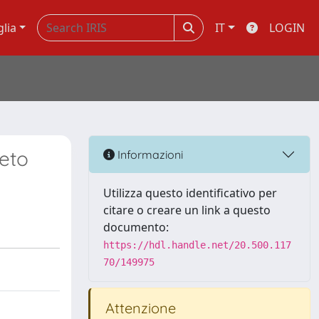
glia
IT
LOGIN
Meto
Informazioni
Utilizza questo identificativo per
citare o creare un link a questo
documento:
https://hdl.handle.net/20.500.117
70/149975
Attenzione