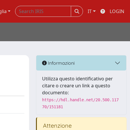
glia
IT
LOGIN
Informazioni
Utilizza questo identificativo per
citare o creare un link a questo
documento:
https://hdl.handle.net/20.500.117
70/151181
Attenzione