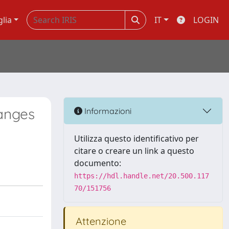
glia
IT
LOGIN
anges
Informazioni
Utilizza questo identificativo per
citare o creare un link a questo
documento:
https://hdl.handle.net/20.500.117
70/151756
Attenzione