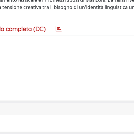
ento lessicale e i Promessi sposi di Manzoni. L'analisi rivel
tensione creativa tra il bisogno di un'identità linguistica un
a completa (DC)