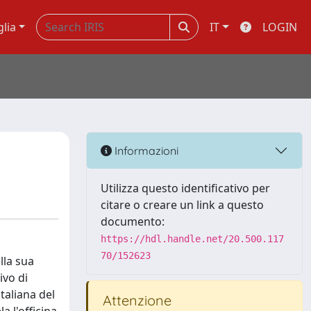
glia
IT
LOGIN
Informazioni
Utilizza questo identificativo per
citare o creare un link a questo
documento:
https://hdl.handle.net/20.500.117
70/152623
lla sua
ivo di
italiana del
Attenzione