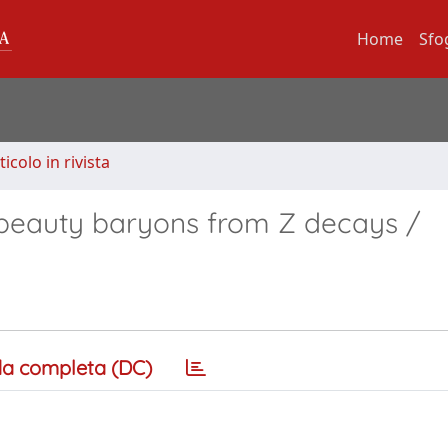
Home
Sfo
ticolo in rivista
f beauty baryons from Z decays /
a completa (DC)