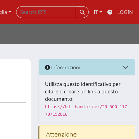
glia
IT
LOGIN
Informazioni
Utilizza questo identificativo per
citare o creare un link a questo
documento:
https://hdl.handle.net/20.500.117
70/152816
Attenzione