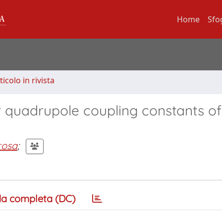
Home
Sfo
ticolo in rivista
ar quadrupole coupling constants o
rosa
;
a completa (DC)