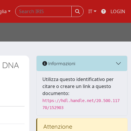
glia
IT
LOGIN
f DNA
Informazioni
Utilizza questo identificativo per
citare o creare un link a questo
documento:
https://hdl.handle.net/20.500.117
70/152903
Attenzione