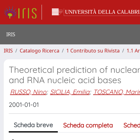
IRIS
IRIS
Catalogo Ricerca
1 Contributo su Rivista
1.1 Ar
Theoretical prediction of nucle
and RNA nucleic acid bases
RUSSO, Nino
;
SICILIA, Emilia
;
TOSCANO, Mari
2001-01-01
Scheda breve
Scheda completa
Sched