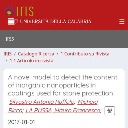
IRIS
IRIS
Catalogo Ricerca
1 Contributo su Rivista
1.1 Articolo in rivista
A novel model to detect the content
of inorganic nanoparticles in
coatings used for stone protection
Silvestro Antonio Ruffolo
;
Michela
Ricca
;
LA RUSSA, Mauro Francesco
;
2017-01-01