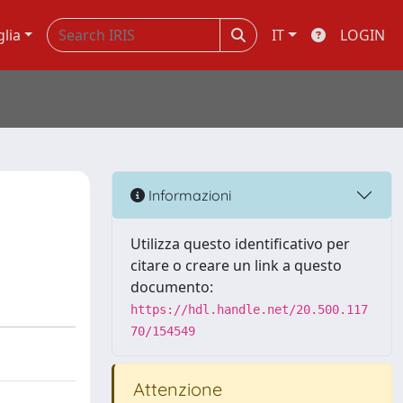
glia
IT
LOGIN
Informazioni
Utilizza questo identificativo per
citare o creare un link a questo
documento:
https://hdl.handle.net/20.500.117
70/154549
Attenzione