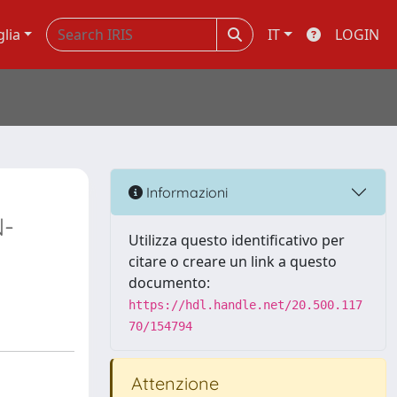
glia
IT
LOGIN
Informazioni
-
Utilizza questo identificativo per
citare o creare un link a questo
documento:
https://hdl.handle.net/20.500.117
70/154794
Attenzione