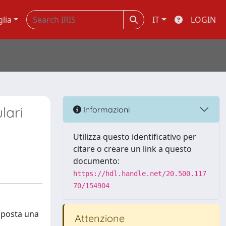
glia
IT
LOGIN
lari
Informazioni
Utilizza questo identificativo per
citare o creare un link a questo
documento:
https://hdl.handle.net/20.500.117
70/154904
roposta una
Attenzione