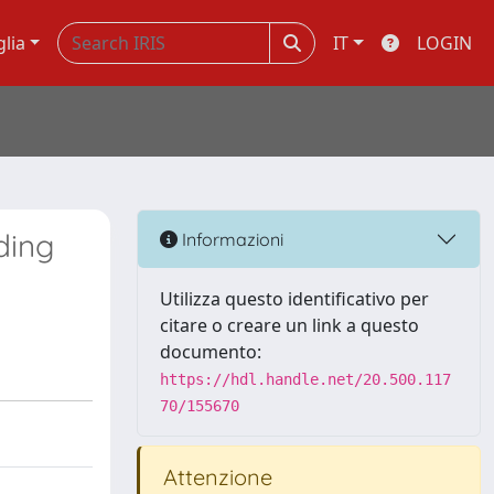
glia
IT
LOGIN
ding
Informazioni
Utilizza questo identificativo per
citare o creare un link a questo
documento:
https://hdl.handle.net/20.500.117
70/155670
Attenzione