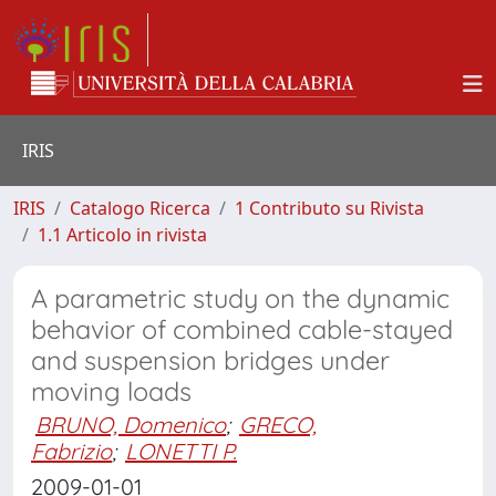
IRIS
IRIS
Catalogo Ricerca
1 Contributo su Rivista
1.1 Articolo in rivista
A parametric study on the dynamic
behavior of combined cable-stayed
and suspension bridges under
moving loads
BRUNO, Domenico
;
GRECO,
Fabrizio
;
LONETTI P.
2009-01-01