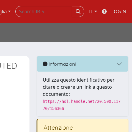
glia
IT
LOGIN
UTED
Informazioni
Utilizza questo identificativo per
citare o creare un link a questo
documento:
https://hdl.handle.net/20.500.117
70/156366
Attenzione