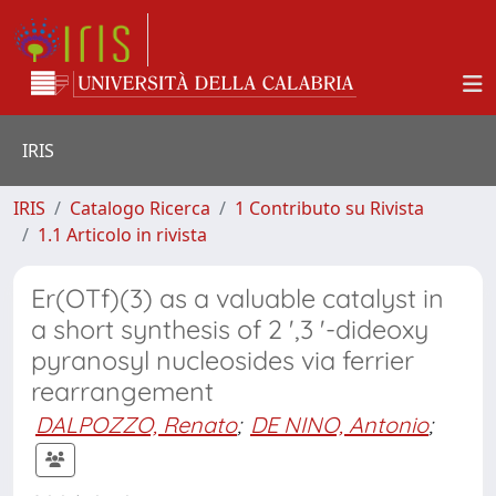
IRIS
IRIS
Catalogo Ricerca
1 Contributo su Rivista
1.1 Articolo in rivista
Er(OTf)(3) as a valuable catalyst in
a short synthesis of 2 ',3 '-dideoxy
pyranosyl nucleosides via ferrier
rearrangement
DALPOZZO, Renato
;
DE NINO, Antonio
;