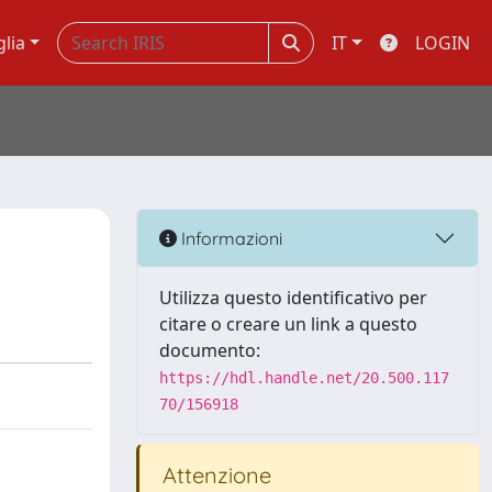
glia
IT
LOGIN
Informazioni
Utilizza questo identificativo per
citare o creare un link a questo
documento:
https://hdl.handle.net/20.500.117
70/156918
Attenzione