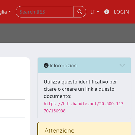
glia
IT
LOGIN
Informazioni
Utilizza questo identificativo per
citare o creare un link a questo
documento:
https://hdl.handle.net/20.500.117
70/156938
Attenzione