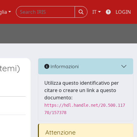
glia
IT
LOGIN
ltemi)
Informazioni
Utilizza questo identificativo per
citare o creare un link a questo
documento:
https://hdl.handle.net/20.500.117
70/157378
Attenzione