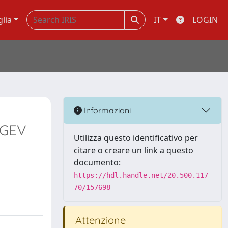
glia
IT
LOGIN
Informazioni
 GEV
Utilizza questo identificativo per
citare o creare un link a questo
documento:
https://hdl.handle.net/20.500.117
70/157698
Attenzione