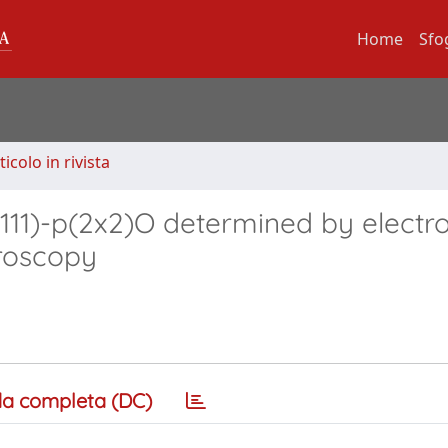
Home
Sfo
ticolo in rivista
(111)-p(2x2)O determined by electr
troscopy
a completa (DC)