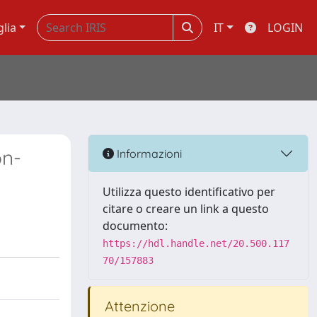
glia
IT
LOGIN
on-
Informazioni
Utilizza questo identificativo per
citare o creare un link a questo
documento:
https://hdl.handle.net/20.500.117
70/157883
Attenzione