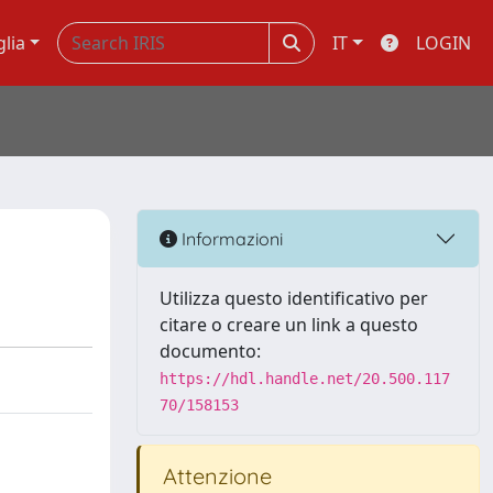
glia
IT
LOGIN
Informazioni
Utilizza questo identificativo per
citare o creare un link a questo
documento:
https://hdl.handle.net/20.500.117
70/158153
Attenzione