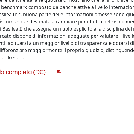
delle banche italiane quotate dimostrano che: a. il loro livell
n benchmark composto da banche attive a livello internaziona
 Basilea II; c. buona parte delle informazioni omesse sono giu
ente è comunque destinata a cambiare per effetto del recepime
di Basilea II che assegna un ruolo esplicito alla disciplina de
cato dispone di informazioni adeguate per valutare il livello
ti, abituarsi a un maggior livello di trasparenza e dotarsi d
 differenziare maggiormente il proprio giudizio, distinguen
non lo sono.
a completa (DC)