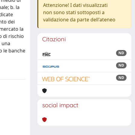
o medio di
Attenzione! I dati visualizzati
le; b. la
non sono stati sottoposti a
dicate
validazione da parte dell'ateneo
nto dei
l mercato la
 di rischio
Citazioni
i una
do le banche
ND
ND
ND
social impact