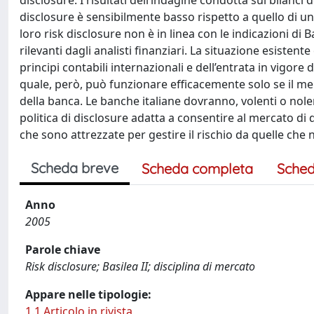
disclosure. I risultati dell’indagine condotta sui bilanci 
disclosure è sensibilmente basso rispetto a quello di u
loro risk disclosure non è in linea con le indicazioni di
rilevanti dagli analisti finanziari. La situazione esist
principi contabili internazionali e dell’entrata in vigore 
quale, però, può funzionare efficacemente solo se il mer
della banca. Le banche italiane dovranno, volenti o nolen
politica di disclosure adatta a consentire al mercato di
che sono attrezzate per gestire il rischio da quelle che 
Scheda breve
Scheda completa
Sched
Anno
2005
Parole chiave
Risk disclosure; Basilea II; disciplina di mercato
Appare nelle tipologie:
1.1 Articolo in rivista