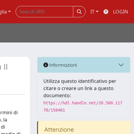
glia
IT
LOGIN
 II
Informazioni
Utilizza questo identificativo per
citare o creare un link a questo
documento:
https://hdl.handle.net/20.500.117
70/158481
rmini di
, la
 di
Attenzione