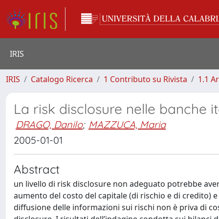
IRIS
IRIS
Catalogo Ricerca
1 Contributo su Rivista
1.1 Ar
La risk disclosure nelle banche ita
DRAGO, Danilo
;
MAZZUCA, Maria
2005-01-01
Abstract
un livello di risk disclosure non adeguato potrebbe ave
aumento del costo del capitale (di rischio e di credito) e 
diffusione delle informazioni sui rischi non è priva di co