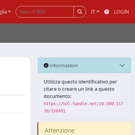
glia
IT
LOGIN
Informazioni
Utilizza questo identificativo per
citare o creare un link a questo
documento:
https://hdl.handle.net/20.500.117
70/158491
Attenzione