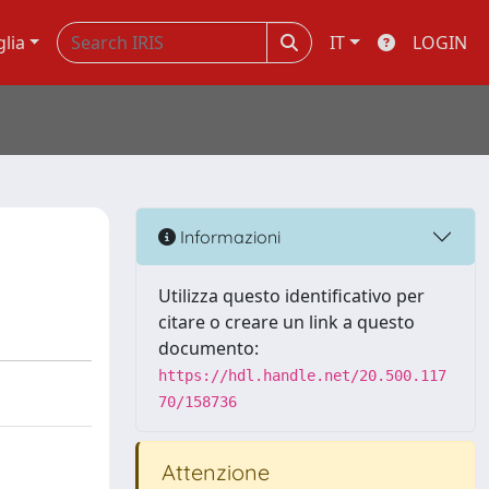
glia
IT
LOGIN
Informazioni
Utilizza questo identificativo per
citare o creare un link a questo
documento:
https://hdl.handle.net/20.500.117
70/158736
Attenzione