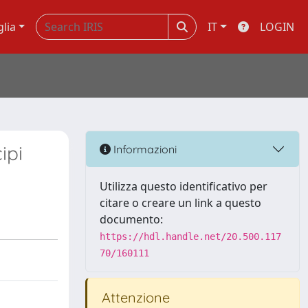
glia
IT
LOGIN
ipi
Informazioni
Utilizza questo identificativo per
citare o creare un link a questo
documento:
https://hdl.handle.net/20.500.117
70/160111
Attenzione